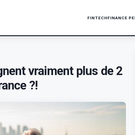
FINTECH
FINANCE P
gnent vraiment plus de 2
rance ?!